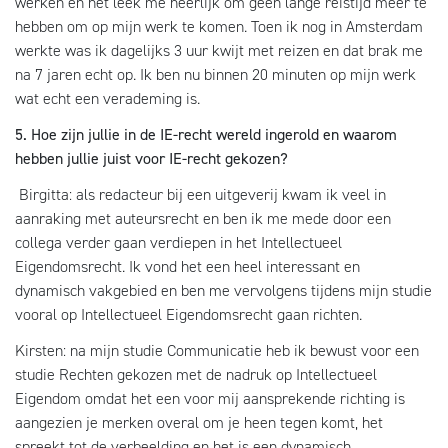
werken en het leek me heerlijk om geen lange reistijd meer te
hebben om op mijn werk te komen. Toen ik nog in Amsterdam
werkte was ik dagelijks 3 uur kwijt met reizen en dat brak me
na 7 jaren echt op. Ik ben nu binnen 20 minuten op mijn werk
wat echt een verademing is.
5. Hoe zijn jullie in de IE-recht wereld ingerold en waarom
hebben jullie juist voor IE-recht gekozen?
Birgitta: als redacteur bij een uitgeverij kwam ik veel in
aanraking met auteursrecht en ben ik me mede door een
collega verder gaan verdiepen in het Intellectueel
Eigendomsrecht. Ik vond het een heel interessant en
dynamisch vakgebied en ben me vervolgens tijdens mijn studie
vooral op Intellectueel Eigendomsrecht gaan richten.
Kirsten: na mijn studie Communicatie heb ik bewust voor een
studie Rechten gekozen met de nadruk op Intellectueel
Eigendom omdat het een voor mij aansprekende richting is
aangezien je merken overal om je heen tegen komt, het
spreekt tot de verbeelding en het is een dynamisch