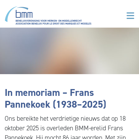
Skip to main content
In memoriam – Frans
Pannekoek (1938–2025)
Ons bereikte het verdrietige nieuws dat op 18
oktober 2025 is overleden BMM-erelid Frans
Pannekoek. Hij mocht 86 jaar worden. Met zijn