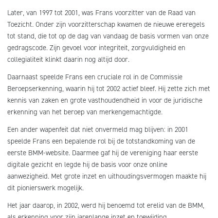
Later, van 1997 tot 2001, was Frans voorzitter van de Raad van
Toezicht. Onder zijn voorzitterschap kwamen de nieuwe ereregels
tot stand, die tot op de dag van vandaag de basis vormen van onze
gedragscode. Zijn gevoel voor integriteit, zorgvuldigheid en
collegialiteit klinkt daarin nog altijd door.
Daarnaast speelde Frans een cruciale rol in de Commissie
Beroepserkenning, waarin hij tot 2002 actief bleef. Hij zette zich met
kennis van zaken en grote vasthoudendheid in voor de juridische
erkenning van het beroep van merkengemachtigde.
Een ander wapenfeit dat niet onvermeld mag blijven: in 2001
speelde Frans een bepalende rol bij de totstandkoming van de
eerste BMM-website. Daarmee gaf hij de vereniging haar eerste
digitale gezicht en legde hij de basis voor onze online
aanwezigheid. Met grote inzet en uithoudingsvermogen maakte hij
dit pionierswerk mogelijk.
Het jaar daarop, in 2002, werd hij benoemd tot erelid van de BMM,
als erkenning voor zijn jarenlange inzet en toewijding.