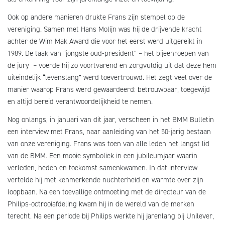
Ook op andere manieren drukte Frans zijn stempel op de
vereniging. Samen met Hans Molijn was hij de drijvende kracht
achter de Wim Mak Award die voor het eerst werd uitgereikt in
1989. De taak van “jongste oud-president” – het bijeenroepen van
de jury – voerde hij zo voortvarend en zorgvuldig uit dat deze hem
uiteindelijk “levenslang” werd toevertrouwd. Het zegt veel over de
manier waarop Frans werd gewaardeerd: betrouwbaar, toegewijd
en altijd bereid verantwoordelijkheid te nemen.
Nog onlangs, in januari van dit jaar, verscheen in het BMM Bulletin
een interview met Frans, naar aanleiding van het 50-jarig bestaan
van onze vereniging. Frans was toen van alle leden het langst lid
van de BMM. Een mooie symboliek in een jubileumjaar waarin
verleden, heden en toekomst samenkwamen. In dat interview
vertelde hij met kenmerkende nuchterheid en warmte over zijn
loopbaan. Na een toevallige ontmoeting met de directeur van de
Philips-octrooiafdeling kwam hij in de wereld van de merken
terecht. Na een periode bij Philips werkte hij jarenlang bij Unilever,